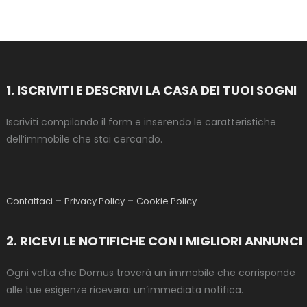
1. ISCRIVITI E DESCRIVI LA CASA DEI TUOI SOGNI
Iscriviti compilando il form e inserendo le caratteristiche
dell’immobile che stai cercando.
–
–
Contattaci
Privacy Policy
Cookie Policy
2. RICEVI LE NOTIFICHE CON I MIGLIORI ANNUNCI
Ogni volta che Domus troverà un immobile che corrisponde
alle tue esigenze riceverai un’immediata notifica.